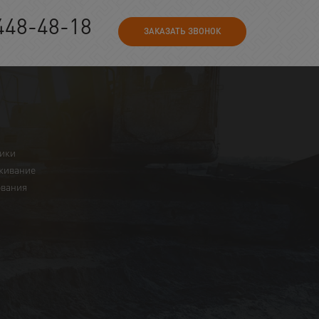
448-48-18
ЗАКАЗАТЬ ЗВОНОК
ники
живание
ования