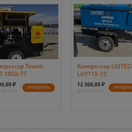
мпрессор Tewatt
Компрессор LIUTE
T 185D-7T
LUY110-12
00,00
₽
12 300,00
₽
АРЕНДОВАТЬ
АРЕНДОВА
 за сутки
Цена за сутки