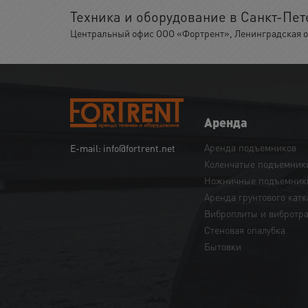
Техника и оборудование в Санкт-Пет
Центральный офис ООО «Фортрент», Ленинградская обл.
Аренда
Аренда подъемников
E-mail: info@fortrent.net
Коленчатые подъемник
Ножничные подъемник
Аренда грунтового катк
Виброплиты и вибротр
Cтеновая опалубка
Бытовки