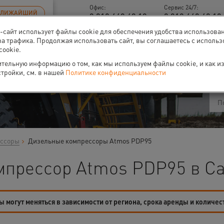
Офис:
Сервис 24/7:
БЛИЖАЙШИЙ
8 812 448 48 18
8 812 448 48 18 
б-сайт использует файлы cookie для обеспечения удобства использова
за трафика. Продолжая использовать сайт, вы соглашаетесь с исполь
cookie.
ти
О нас
Событи
тельную информацию о том, как мы используем файлы cookie, и как и
стройки, см. в нашей
Политике конфиденциальности
ессоры
Дизельные компрессоры Atmos PDP95
мпрессор Atmos PDP95 в Са
 могут меняться в зависимости от региона, срока аренды и количес