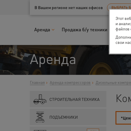
Ваш город:
Санкт-Петербург
В Вашем регионе нет наших офисов
ВЫБРАТЬ 
Этот ве
и анали
файлов 
Аренда
Продажа б/у техники
Запчас
Дополни
свои на
Аренда
Главная
Аренда компрессоров
Дизельные компр
Ко
СТРОИТЕЛЬНАЯ ТЕХНИКА
ПОДЪЕМНИКИ
*Цены