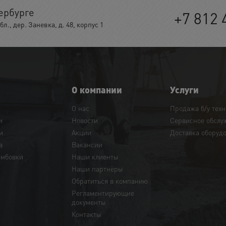
ербурге
+7 812 
, дер. Заневка, д. 48, корпус 1
О компании
Услуги
О нас
Продажа б/у тех
и
Новости
Сервисное обслу
и
Акции
Доставка оборуд
а
Вакансии
амбовки
Наши клиенты
Наши партнёры
Обратиться в компанию
Регламентирующие
документы
Контакты