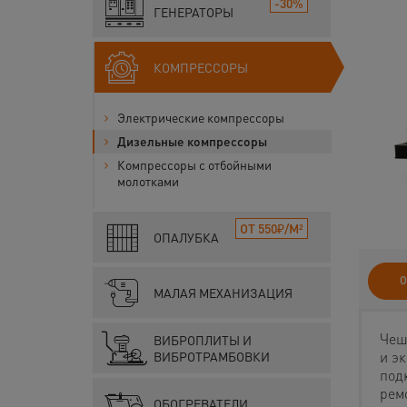
-30%
ГЕНЕРАТОРЫ
КОМПРЕССОРЫ
Электрические компрессоры
Дизельные компрессоры
Компрессоры с отбойными
молотками
ОТ 550₽/М²
ОПАЛУБКА
О
МАЛАЯ МЕХАНИЗАЦИЯ
Чеш
ВИБРОПЛИТЫ И
и э
ВИБРОТРАМБОВКИ
под
рем
ОБОГРЕВАТЕЛИ