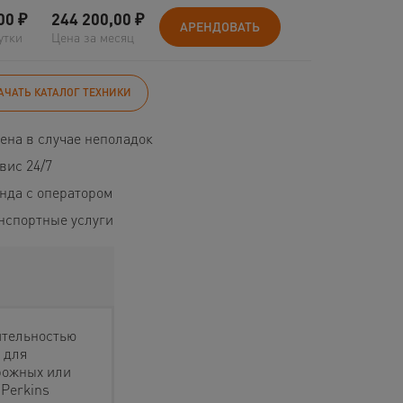
00
₽
244 200,00
₽
АРЕНДОВАТЬ
утки
Цена за месяц
АЧАТЬ КАТАЛОГ ТЕХНИКИ
ена в случае неполадок
вис 24/7
нда с оператором
нспортные услуги
ительностью
 для
рожных или
Perkins