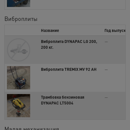
Виброплиты
Название
Год выпуска
Виброплита DYNAPAC LG 200,
—
200 кг.
Виброплита TREMIX MV 92 AH
—
Трамбовка бензиновая
—
DYNAPAC LT5004
Малая механизация