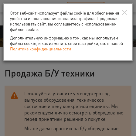
Ваш город:
Санкт-Петербург
RU
EN
×
В Вашем регионе нет наших офисов
ВЫБРАТЬ БЛИЖАЙШИЙ
Этот веб-сайт использует файлы cookie для обеспечения
удобства использования и анализа трафика. Продолжая
использовать сайт, вы соглашаетесь с использованием
файлов cookie.
Продажа
Дополнительную информацию о том, как мы используем
файлы cookie, и как изменить свои настройки, см. в нашей
Политике конфиденциальности
Главная
Продажа б/у техники
Продажа Б/У техники
Пожалуйста, уточните у менеджера год
выпуска оборудования, техническое
состояние и цену конкретной единицы. Мы
рекомендуем лично осмотреть оборудование
перед принятием решения о покупке.
Мы не даем гарантию на б/у оборудование.