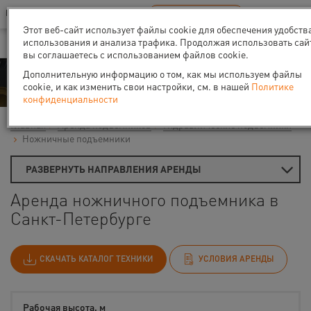
Ваш город:
Санкт-Петербург
RU
EN
В Вашем регионе нет наших офисов
ВЫБРАТЬ БЛИЖАЙШИЙ
Этот веб-сайт использует файлы cookie для обеспечения удобств
использования и анализа трафика. Продолжая использовать сай
вы соглашаетесь с использованием файлов cookie.
Аренда
Дополнительную информацию о том, как мы используем файлы
cookie, и как изменить свои настройки, см. в нашей
Политике
конфиденциальности
Главная
Аренда подъемников
Гидравлические подъемники
Ножничные подъемники
РАЗВЕРНУТЬ НАПРАВЛЕНИЯ АРЕНДЫ
Аренда ножничного подъемника в
Санкт-Петербурге
СКАЧАТЬ КАТАЛОГ ТЕХНИКИ
УСЛОВИЯ АРЕНДЫ
Рабочая высота, м