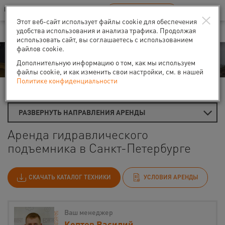
Ваш город:
Санкт-Петербург
RU
EN
×
В Вашем регионе нет наших офисов
ВЫБРАТЬ БЛИЖАЙШИЙ
Этот веб-сайт использует файлы cookie для обеспечения
удобства использования и анализа трафика. Продолжая
использовать сайт, вы соглашаетесь с использованием
файлов cookie.
Аренда
Дополнительную информацию о том, как мы используем
файлы cookie, и как изменить свои настройки, см. в нашей
Политике конфиденциальности
Главная
Аренда подъемников
Гидравлические подъемники
РАЗВЕРНУТЬ НАПРАВЛЕНИЯ АРЕНДЫ
Аренда гидравлического
подъемника в Санкт-Петербурге
СКАЧАТЬ КАТАЛОГ ТЕХНИКИ
УСЛОВИЯ АРЕНДЫ
Ваш менеджер
Коптев Василий