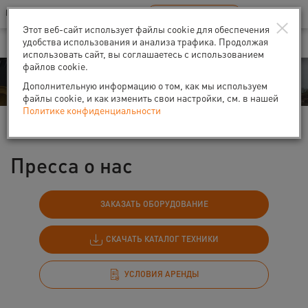
Ваш город:
Санкт-Петербург
RU
EN
×
В Вашем регионе нет наших офисов
ВЫБРАТЬ БЛИЖАЙШИЙ
Этот веб-сайт использует файлы cookie для обеспечения
удобства использования и анализа трафика. Продолжая
использовать сайт, вы соглашаетесь с использованием
файлов cookie.
События
Дополнительную информацию о том, как мы используем
файлы cookie, и как изменить свои настройки, см. в нашей
Политике конфиденциальности
Главная
События
Пресса о нас
Пресса о нас
ЗАКАЗАТЬ ОБОРУДОВАНИЕ
СКАЧАТЬ КАТАЛОГ ТЕХНИКИ
УСЛОВИЯ АРЕНДЫ