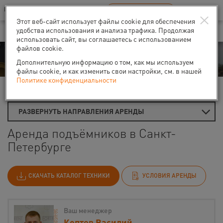
Ваш город:
Санкт-Петербург
RU
EN
×
В Вашем регионе нет наших офисов
ВЫБРАТЬ БЛИЖАЙШИЙ
Этот веб-сайт использует файлы cookie для обеспечения
удобства использования и анализа трафика. Продолжая
использовать сайт, вы соглашаетесь с использованием
файлов cookie.
Аренда
Дополнительную информацию о том, как мы используем
файлы cookie, и как изменить свои настройки, см. в нашей
Политике конфиденциальности
Главная
Аренда подъемников
РАЗВЕРНУТЬ НАПРАВЛЕНИЯ АРЕНДЫ
Аренда подъёмников в Санкт-
Петербурге
СКАЧАТЬ КАТАЛОГ ТЕХНИКИ
УСЛОВИЯ АРЕНДЫ
Ваш менеджер
Коптев Василий