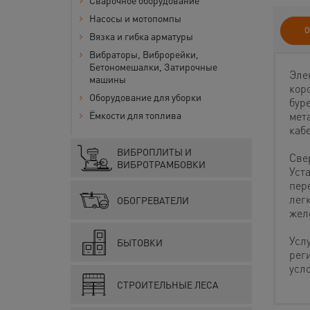
Сварочное оборудование
Насосы и мотопомпы
О
Вязка и гибка арматуры
Вибраторы, Виброрейки,
Бетономешалки, Затирочные
Эле
машины
кор
Оборудование для уборки
бур
мет
Ёмкости для топлива
каб
ВИБРОПЛИТЫ И
Све
ВИБРОТРАМБОВКИ
Уст
пер
лег
ОБОГРЕВАТЕЛИ
жел
Усл
БЫТОВКИ
рег
усл
СТРОИТЕЛЬНЫЕ ЛЕСА