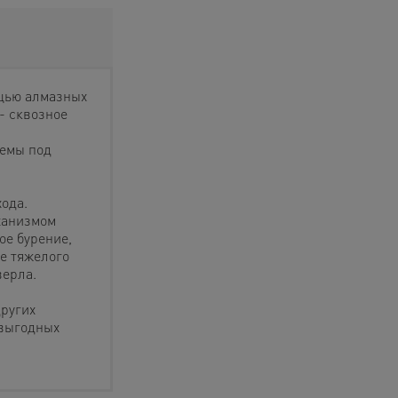
ощью алмазных
- сквозное
оемы под
ода.
ханизмом
е бурение,
е тяжелого
верла.
других
 выгодных