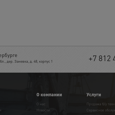
ербурге
+7 812 
, дер. Заневка, д. 48, корпус 1
О компании
Услуги
О нас
Продажа б/у тех
и
Новости
Сервисное обслу