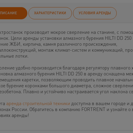
ПИСАНИЕ
ХАРАКТЕРИСТИКИ
УСЛОВИЯ АРЕНДЫ
ктростанок производит мокрое сверление на станине, с пом
онок. Цели аренды установки алмазного бурения HILTI DD 250 
ение ЖБИ, кирпича, камня различного происхождения,
аллоконструкций, монтаж климат-систем и коммуникаций, пр
ельные лотки.
рление удобно производится благодаря регулятору плавного х
ановка алмазного бурения HILTI DD 250 в аренду оснащена ме
емещения каретки, позволяющим проводить плавное начально
кое бурение коронками большого диаметра, сложное сверлени
езобетона. Плавно и устойчиво настраивается угол наклона с
уга
аренда строительной техники
доступна в вашем городе и 
ионах России. Обратитесь в компанию FORTRENT и узнайте о
овиях аренды!