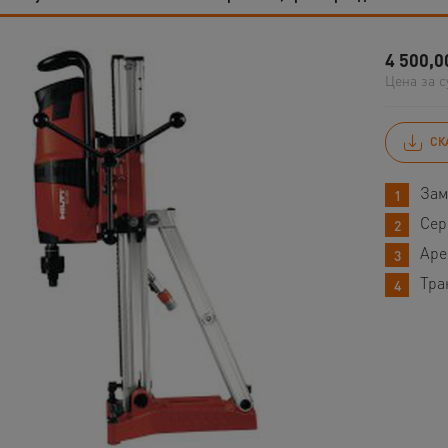
4 500,0
Цена за с
СК
Зам
Сер
Аре
Тра