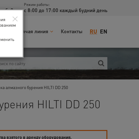
Режим работы:
доб. 2
с 8:00 до 17:00 каждый будний день
×
ния
зованием
RU
EN
я
Горячая линия
Контакты
зменить
ка алмазного бурения HILTI DD 250
урения HILTI DD 250
тва взятого в аренду оборудования.