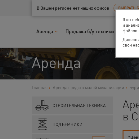
Ваш город:
Санкт-Петербург
В Вашем регионе нет наших офисов
ВЫБРАТЬ 
Этот ве
и анали
файлов 
Аренда
Продажа б/у техники
Запчас
Дополни
свои на
Аренда
Главная
Аренда средств малой механизации
Бури
Аре
СТРОИТЕЛЬНАЯ ТЕХНИКА
в С
ПОДЪЕМНИКИ
*Цены