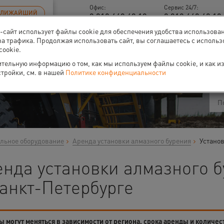
Офис:
Сервис 24/7:
БЛИЖАЙШИЙ
8 812 448 48 18
8 812 448 48 18 
б-сайт использует файлы cookie для обеспечения удобства использова
за трафика. Продолжая использовать сайт, вы соглашаетесь с исполь
cookie.
ти
О нас
Событи
тельную информацию о том, как мы используем файлы cookie, и как и
стройки, см. в нашей
Политике конфиденциальности
льное оборудование
Аренда установки алмазного бурения
Установ
нда установки алмазного б
анкт-Петербурге
 могут меняться в зависимости от региона, срока аренды и количес