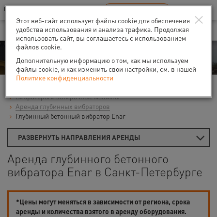
Ваш город:
Санкт-Петербург
RU
EN
×
В Вашем регионе нет наших офисов
ВЫБРАТЬ БЛИЖАЙШИЙ
Этот веб-сайт использует файлы cookie для обеспечения
удобства использования и анализа трафика. Продолжая
использовать сайт, вы соглашаетесь с использованием
файлов cookie.
Аренда
Дополнительную информацию о том, как мы используем
файлы cookie, и как изменить свои настройки, см. в нашей
Политике конфиденциальности
Главная
Аренда средств малой механизации
Вибраторы и затирочные машины
Аренда глубинных вибраторов
Глубинный бетонный вибратор Enar
РАЗВЕРНУТЬ НАПРАВЛЕНИЯ АРЕНДЫ
Аренда глубинного бетонного
вибратора Enar в Санкт-Петербурге
*Цены могут меняться в зависимости от региона, срока
аренды и количества взятого в аренду оборудования.