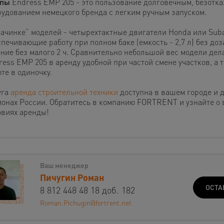
пы
Endress EMP 205 - это пользование долговечным, безотк
рудованием немецкого бренда с легким ручным запуском.
начинке” моделей - четырехтактные двигатели Honda или Suba
печивающие работу при полном баке (емкость - 2,7 л) без до
ение без малого 2 ч. Сравнительно небольшой вес модели дел
ress EMP 205 в аренду удобной при частой смене участков, а 
те в одиночку.
уга
аренда строительной техники
доступна в вашем городе и 
ионах России. Обратитесь в компанию FORTRENT и узнайте о
овиях аренды!
Ваш менеджер
Пичугин Роман
ОСТА
8 812 448 48 18 доб. 182
Roman.Pichugin@fortrent.net