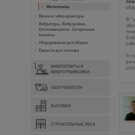
пом
Мотопомпы
обо
Вязка и гибка арматуры
В “
Вибраторы, Виброрейки,
обес
Бетономешалки, Затирочные
теч
машины
End
Оборудование для уборки
рабо
Ёмкости для топлива
Усл
рег
ВИБРОПЛИТЫ И
усл
ВИБРОТРАМБОВКИ
ОБОГРЕВАТЕЛИ
БЫТОВКИ
СТРОИТЕЛЬНЫЕ ЛЕСА