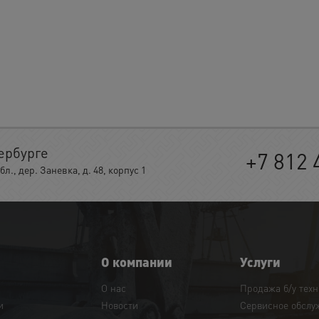
ербурге
+7 812 
, дер. Заневка, д. 48, корпус 1
О компании
Услуги
О нас
Продажа б/у тех
и
Новости
Сервисное обслу