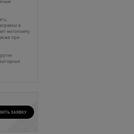
азным
ru,
заправки в
ает мотопомпу
также при
других
 выгодных
ВИТЬ ЗАЯВКУ