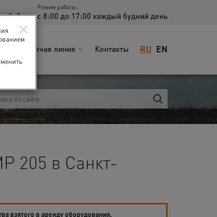
Режим работы:
доб. 2
с 8:00 до 17:00 каждый будний день
×
ния
зованием
RU
EN
я
Горячая линия
Контакты
зменить
P 205 в Санкт-
тва взятого в аренду оборудования.