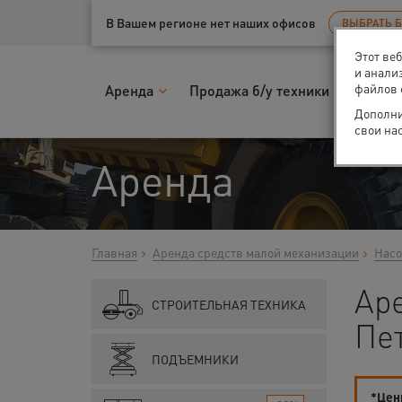
Ваш город:
Санкт-Петербург
В Вашем регионе нет наших офисов
ВЫБРАТЬ 
Этот ве
и анали
файлов 
Аренда
Продажа б/у техники
Запчас
Дополни
свои на
Аренда
Главная
Аренда средств малой механизации
Насо
Ар
СТРОИТЕЛЬНАЯ ТЕХНИКА
Пе
ПОДЪЕМНИКИ
*Цены