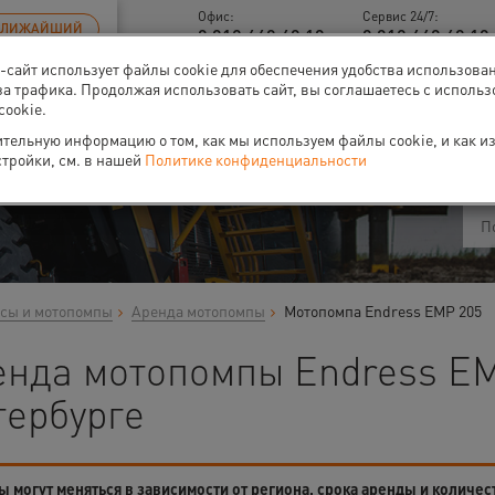
Офис:
Сервис 24/7:
БЛИЖАЙШИЙ
8 812 448 48 18
8 812 448 48 18 
б-сайт использует файлы cookie для обеспечения удобства использова
за трафика. Продолжая использовать сайт, вы соглашаетесь с исполь
cookie.
ти
О нас
Событи
тельную информацию о том, как мы используем файлы cookie, и как и
стройки, см. в нашей
Политике конфиденциальности
сы и мотопомпы
Аренда мотопомпы
Мотопомпа Endress EMP 205
енда мотопомпы Endress EM
тербурге
 могут меняться в зависимости от региона, срока аренды и количес