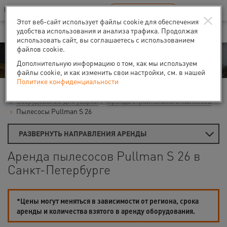
Ваш город:
Санкт-Петербург
RU
EN
×
В Вашем регионе нет наших офисов
ВЫБРАТЬ БЛИЖАЙШИЙ
Этот веб-сайт использует файлы cookie для обеспечения
удобства использования и анализа трафика. Продолжая
использовать сайт, вы соглашаетесь с использованием
файлов cookie.
Аренда
Дополнительную информацию о том, как мы используем
файлы cookie, и как изменить свои настройки, см. в нашей
Политике конфиденциальности
Главная
Аренда средств малой механизации
Оборудование для уборки
Аренда строительного пылесоса
Пылесосы Pullman S 26
РАЗВЕРНУТЬ НАПРАВЛЕНИЯ АРЕНДЫ
Аренда пылесосов Pullman S 26 в
Санкт-Петербурге
*Цены могут меняться в зависимости от региона, срока
аренды и количества взятого в аренду оборудования.