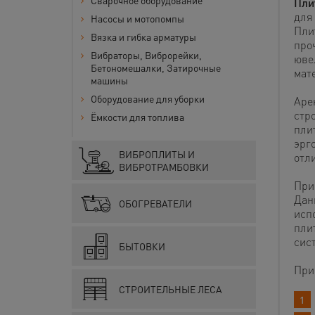
Сварочное оборудование
Пли
для 
Насосы и мотопомпы
Пли
Вязка и гибка арматуры
про
Вибраторы, Виброрейки,
юве
Бетономешалки, Затирочные
мат
машины
Оборудование для уборки
Аре
стр
Ёмкости для топлива
пли
эрг
ВИБРОПЛИТЫ И
отл
ВИБРОТРАМБОВКИ
При
Дан
ОБОГРЕВАТЕЛИ
исп
пли
сис
БЫТОВКИ
При
СТРОИТЕЛЬНЫЕ ЛЕСА