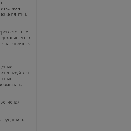
т.
литкореза
езке плитки.
дорогостоящее
держание его в
ех, кто привык
довые,
оспользуйтесь
альные
формить на
 регионах
отрудников.