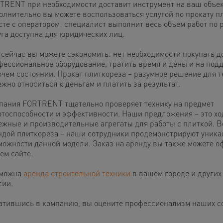
TRENT при необходимости доставит инструмент на ваш объек
олнительно вы можете воспользоваться услугой по прокату п
сте с оператором: специалист выполнит весь объем работ по р
уга доступна для юридических лиц.
 сейчас вы можете сэкономить: нет необходимости покупать 
фессиональное оборудование, тратить время и деньги на под
очем состоянии. Прокат плиткореза – разумное решение для т
жно относиться к деньгам и платить за результат.
пания FORTRENT тщательно проверяет технику на предмет
отоспособности и эффективности. Наши предложения – это хо
ежные и производительные агрегаты для работы с плиткой. В
ндой плиткореза – наши сотрудники продемонстрируют уник
можности данной модели. Заказ на аренду вы также можете о
ем сайте.
можна
аренда строительной техники
в вашем городе и других
сии.
атившись в компанию, вы оцените профессионализм наших с