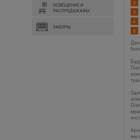
ОСВЕЩЕНИЕ И
РАСПРЕДШКАФЫ
ЗАБОРЫ
Дан
бол
Буд
Dia
ком
тра
Оди
алм
Dia
мра
инс
Аре
мес