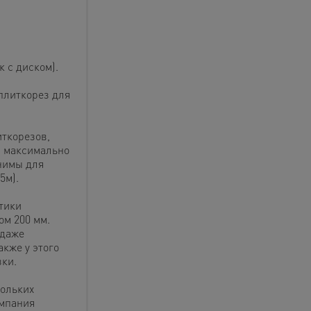
 с диском).
плиткорез для
ткорезов,
ы максимально
нимы для
5м).
тики
ом 200 мм.
 даже
кже у этого
ки.
кольких
омпания