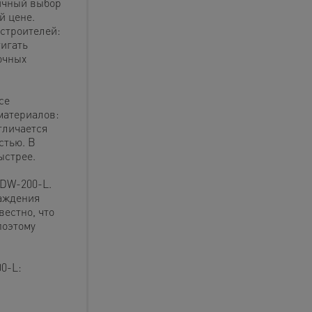
ичный выбор
й цене.
 строителей:
игать
очных
се
материалов:
тличается
стью. В
ыстрее.
 DW-200-L.
аждения
вестно, что
поэтому
0-L: