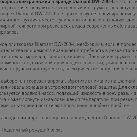
ткорез электрический в аренду Diamant DW-200-L
- это отл
тех, кто хочет получить качественный инструмент по доступно
ткорез Diamant DW-200-L не зря пользуется популярностью у
чная конструкция вместе с усиленными шасси позволяют дост
лирной точности при резке всех видов современных облицов
ериалов.
нда плиткореза Diamant DW-200-L необходима, если в процес
оительства или ремонта возникает потребность в резке строй
тки, стекла, мрамора, гранита, кирпича. Данный инструмент о
ономичностью, отличной производительностью, универсально
ичие от ручных инструментов, электрические режут точнее и б
 выборе плиткореза напрокат, обратите внимание на Diamant
ная модель оснащена устройством тепловой защиты. Для охл
ользуется водяной насос, подающий жидкость в зону реза. Из
тка может лопнуть из-за повышения температуры при резке, 
темы охлаждения исключают появление подобных проблем.
 аренде плиткореза вы оцените преимущества Diamant DW-20
Подвижный режущий блок;