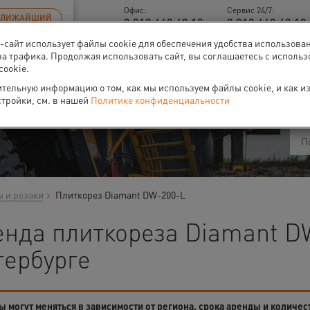
Офис:
Сервис 24/7:
БЛИЖАЙШИЙ
8 812 448 48 18
8 812 448 48 18 
б-сайт использует файлы cookie для обеспечения удобства использова
за трафика. Продолжая использовать сайт, вы соглашаетесь с исполь
cookie.
ти
О нас
Событи
тельную информацию о том, как мы используем файлы cookie, и как и
стройки, см. в нашей
Политике конфиденциальности
 и резаки
Плиткорез Diamant DW-200-L
енда плиткореза Diamant D
тербурге
 могут меняться в зависимости от региона, срока аренды и количес