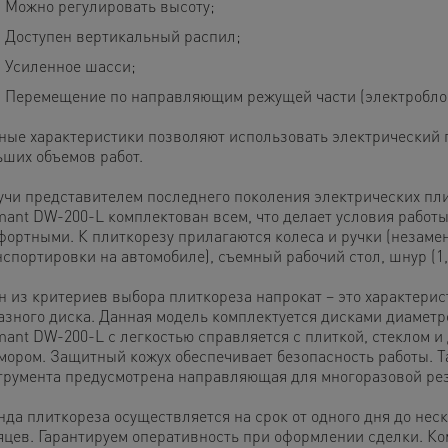
Можно регулировать высоту;
Доступен вертикальный распил;
Усиленное шасси;
Перемещение по направляющим режущей части (электроблок
ные характеристики позволяют использовать электрический 
ьших объемов работ.
учи представителем последнего поколения электрических пли
mant DW-200-L комплектован всем, что делает условия работ
фортными. К плиткорезу прилагаются колеса и ручки (незаме
нспортировки на автомобиле), съемный рабочий стол, шнур (1,
н из критериев выбора плиткореза напрокат – это характерис
азного диска. Данная модель комплектуется дисками диаметр
mant DW-200-L с легкостью справляется с плиткой, стеклом и
мором. Защитный кожух обеспечивает безопасность работы. Та
трумента предусмотрена направляющая для многоразовой рез
нда плиткореза осуществляется на срок от одного дня до нес
яцев. Гарантируем оперативность при оформлении сделки. К