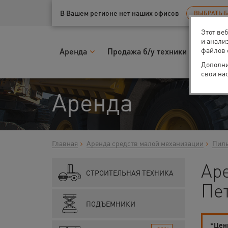
Ваш город:
Санкт-Петербург
В Вашем регионе нет наших офисов
ВЫБРАТЬ 
Этот ве
и анали
файлов 
Аренда
Продажа б/у техники
Запчас
Дополни
свои на
Аренда
Главная
Аренда средств малой механизации
Пилы
Ар
СТРОИТЕЛЬНАЯ ТЕХНИКА
Пе
ПОДЪЕМНИКИ
*Цены