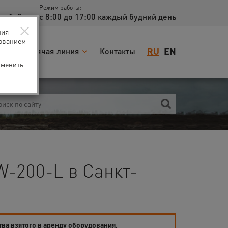
Режим работы:
доб. 2
с 8:00 до 17:00 каждый будний день
×
ния
зованием
RU
EN
я
Горячая линия
Контакты
зменить
W-200-L в Санкт-
тва взятого в аренду оборудования.