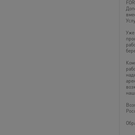
FOR
Доп
вме
Усл
Уже
про
раб
бере
Ком
раб
над
аре
воз
наш
Воз
Рос
Обр