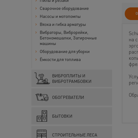
Пилы и резаки
Сварочное оборудование
О
Насосы и мотопомпы
Вязка и гибка арматуры
Вибраторы, Виброрейки,
Sch
Бетономешалки, Затирочные
на 
машины
эрг
рас
Оборудование для уборки
коп
Ёмкости для топлива
фре
ВИБРОПЛИТЫ И
Усл
ВИБРОТРАМБОВКИ
рег
Обр
ОБОГРЕВАТЕЛИ
БЫТОВКИ
СТРОИТЕЛЬНЫЕ ЛЕСА