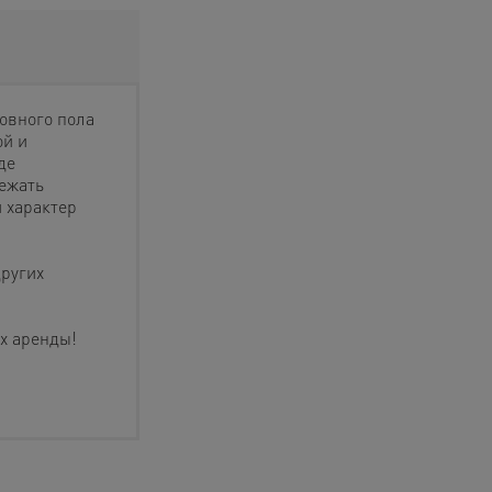
овного пола
ой и
де
ежать
 характер
других
х аренды!