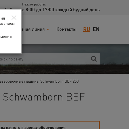
Режим работы:
доб. 2
с 8:00 до 17:00 каждый будний день
×
ния
зованием
RU
EN
я
Горячая линия
Контакты
зменить
езеровочные машины Schwamborn BEF 250
н Schwamborn BEF
тва взятого в аренду оборудования.