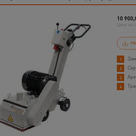
10 900,
Цена за с
СК
Зам
Сер
Аре
Тра