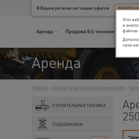
Ваш город:
Санкт-Петербург
В Вашем регионе нет наших офисов
ВЫБРАТЬ 
Этот ве
и анали
файлов 
Аренда
Продажа б/у техники
Запчас
Дополни
свои на
Аренда
Главная
Аренда средств малой механизации
Шлиф
Ар
СТРОИТЕЛЬНАЯ ТЕХНИКА
250
ПОДЪЕМНИКИ
*Цены