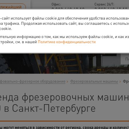
Офис:
Сервис 24/7:
БЛИЖАЙШИЙ
8 812 448 48 18
8 812 448 48 18 
б-сайт использует файлы cookie для обеспечения удобства использова
за трафика. Продолжая использовать сайт, вы соглашаетесь с исполь
cookie.
ти
О нас
Событи
тельную информацию о том, как мы используем файлы cookie, и как и
стройки, см. в нашей
Политике конфиденциальности
овально-фрезерное оборудование
Фрезеровальные машины
Фр
енда фрезеровочных маши
 в Санкт-Петербурге
 могут меняться в зависимости от региона, срока аренды и количес