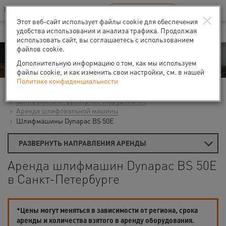
Ваш город:
Санкт-Петербург
RU
EN
×
В Вашем регионе нет наших офисов
ВЫБРАТЬ БЛИЖАЙШИЙ
Этот веб-сайт использует файлы cookie для обеспечения
удобства использования и анализа трафика. Продолжая
использовать сайт, вы соглашаетесь с использованием
файлов cookie.
Аренда
Дополнительную информацию о том, как мы используем
файлы cookie, и как изменить свои настройки, см. в нашей
Политике конфиденциальности
Главная
Аренда средств малой механизации
Шлифовально-фрезерное оборудование
Аренда шлифовальной машины
Шлифмашины Dynapac BS 50E
РАЗВЕРНУТЬ НАПРАВЛЕНИЯ АРЕНДЫ
Аренда шлифмашин Dynapac BS 50E
в Санкт-Петербурге
*Цены могут меняться в зависимости от региона, срока
аренды и количества взятого в аренду оборудования.