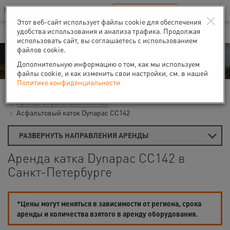
Ваш город:
Санкт-Петербург
RU
EN
×
В Вашем регионе нет наших офисов
ВЫБРАТЬ БЛИЖАЙШИЙ
Этот веб-сайт использует файлы cookie для обеспечения
удобства использования и анализа трафика. Продолжая
использовать сайт, вы соглашаетесь с использованием
файлов cookie.
Аренда
Дополнительную информацию о том, как мы используем
файлы cookie, и как изменить свои настройки, см. в нашей
Политике конфиденциальности
Главная
Аренда строительной техники
Дорожные катки
Аренда асфальтовых катков
Асфальтовый каток Dynapac CС142
РАЗВЕРНУТЬ НАПРАВЛЕНИЯ АРЕНДЫ
Аренда катка Dynapac CС142 в
Санкт-Петербурге
*Цены могут меняться в зависимости от региона, срока
аренды и количества взятого в аренду оборудования.