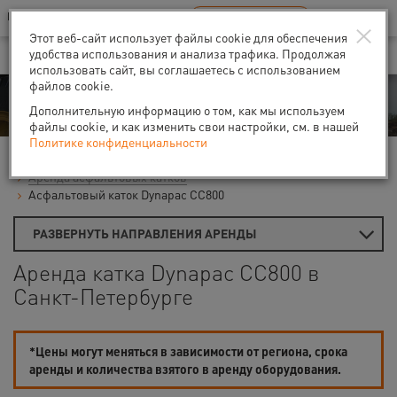
Ваш город:
Санкт-Петербург
RU
EN
×
В Вашем регионе нет наших офисов
ВЫБРАТЬ БЛИЖАЙШИЙ
Этот веб-сайт использует файлы cookie для обеспечения
удобства использования и анализа трафика. Продолжая
использовать сайт, вы соглашаетесь с использованием
файлов cookie.
Аренда
Дополнительную информацию о том, как мы используем
файлы cookie, и как изменить свои настройки, см. в нашей
Политике конфиденциальности
Главная
Аренда строительной техники
Дорожные катки
Аренда асфальтовых катков
Асфальтовый каток Dynapac CС800
РАЗВЕРНУТЬ НАПРАВЛЕНИЯ АРЕНДЫ
Аренда катка Dynapac CС800 в
Санкт-Петербурге
*Цены могут меняться в зависимости от региона, срока
аренды и количества взятого в аренду оборудования.