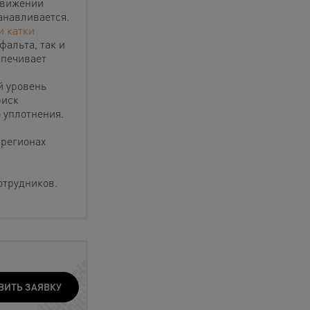
движении
анавливается.
и катки
альта, так и
спечивает
й уровень
риск
 уплотнения.
 регионах
отрудников.
ВИТЬ ЗАЯВКУ