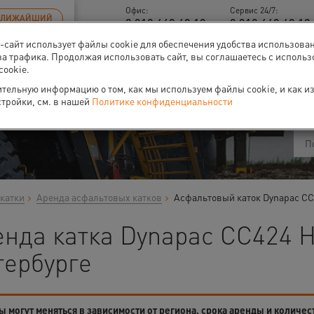
Офис:
Сервис 24/7:
БЛИЖАЙШИЙ
8 812 448 48 18
8 812 448 48 18 
б-сайт использует файлы cookie для обеспечения удобства использова
за трафика. Продолжая использовать сайт, вы соглашаетесь с исполь
cookie.
ти
О нас
Событи
тельную информацию о том, как мы используем файлы cookie, и как и
стройки, см. в нашей
Политике конфиденциальности
катки
Аренда асфальтовых катков
Асфальтовый каток Dynapac CC
нда катка Dynapac CC424 H
тербурге
 могут меняться в зависимости от региона, срока аренды и количес