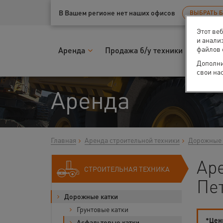
Ваш город:
Санкт-Петербург
В Вашем регионе нет наших офисов
ВЫБРАТЬ 
Этот ве
и анали
файлов 
Аренда
Продажа б/у техники
Запчас
Дополни
свои на
Аренда
Главная
Аренда строительной техники
Дорожные 
Аре
СТРОИТЕЛЬНАЯ ТЕХНИКА
Пе
Дорожные катки
Грунтовые катки
*Цены
Асфальтовые катки