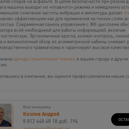
авляя следов на асфальте. В целях безопасности при резком 
ага машина выходит из «плавного» режима и немедленно ост
имальное сочетание частоты вибрации и амплитуды делает
эт
наково эффективными как для применения на тонких слоях асф
толстых. Современная панель управления с ЖК-дисплеем обе
ратора всей необходимой для работы информацией, включая
гностическую. Эргономичные кресла, климат-контроль, низки
а и великолепный обзор из асимметричной кабины снижают 
изводственного травматизма и гарантируют высокое качество
можна
аренда строительной техники
в вашем городе и других
сии.
атившись в компанию, вы оцените профессионализм наших с
Ваш менеджер
Козлов Андрей
ОСТА
8 812 448 48 18 доб. 194
andrey.kozlov@fortrent.net