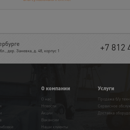
ербурге
+7 812 
, дер. Заневка, д. 48, корпус 1
О компании
Услуги
О нас
Продажа б/у тех
и
Новости
Сервисное обслу
и
Акции
Доставка оборуд
а
Вакансии
амбовки
Наши клиенты