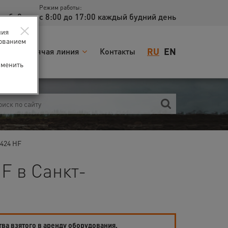
Режим работы:
доб. 2
с 8:00 до 17:00 каждый будний день
×
ния
зованием
RU
EN
я
Горячая линия
Контакты
зменить
424 HF
F в Санкт-
тва взятого в аренду оборудования.