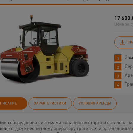
17 600,
Цена за с
СК
Зам
Сер
Аре
Тра
ПИСАНИЕ
ХАРАКТЕРИСТИКИ
УСЛОВИЯ АРЕНДЫ
ина оборудована системами «плавного» старта и останова, к
воляют даже неопытному оператору трогаться и останавливать