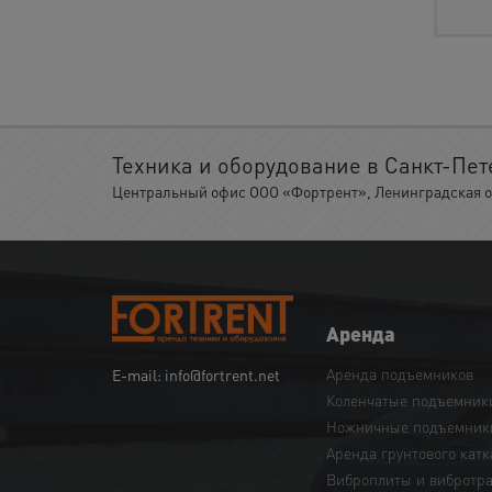
Техника и оборудование в Санкт-Пет
Центральный офис ООО «Фортрент», Ленинградская обл.
Аренда
Аренда подъемников
E-mail: info@fortrent.net
Коленчатые подъемник
Ножничные подъемник
Аренда грунтового катк
Виброплиты и вибротр