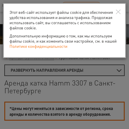
Ваш город:
Санкт-Петербург
RU
EN
×
В Вашем регионе нет наших офисов
ВЫБРАТЬ БЛИЖАЙШИЙ
Этот веб-сайт использует файлы cookie для обеспечения
удобства использования и анализа трафика. Продолжая
использовать сайт, вы соглашаетесь с использованием
файлов cookie.
Аренда
Дополнительную информацию о том, как мы используем
файлы cookie, и как изменить свои настройки, см. в нашей
Политике конфиденциальности
Главная
Аренда строительной техники
Дорожные катки
Аренда грунтового катка
Грунтовый каток Hamm 3307
РАЗВЕРНУТЬ НАПРАВЛЕНИЯ АРЕНДЫ
Аренда катка Hamm 3307 в Санкт-
Петербурге
*Цены могут меняться в зависимости от региона, срока
аренды и количества взятого в аренду оборудования.