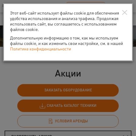
Ваш город:
Санкт-Петербург
RU
EN
×
В Вашем регионе нет наших офисов
ВЫБРАТЬ БЛИЖАЙШИЙ
Этот веб-сайт использует файлы cookie для обеспечения
удобства использования и анализа трафика. Продолжая
использовать сайт, вы соглашаетесь с использованием
файлов cookie.
События
Дополнительную информацию о том, как мы используем
файлы cookie, и как изменить свои настройки, см. в нашей
Политике конфиденциальности
Главная
События
Акции
Акции
ЗАКАЗАТЬ ОБОРУДОВАНИЕ
СКАЧАТЬ КАТАЛОГ ТЕХНИКИ
УСЛОВИЯ АРЕНДЫ