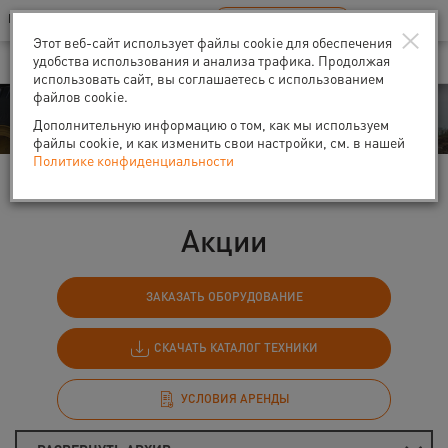
Ваш город:
Санкт-Петербург
RU
EN
×
В Вашем регионе нет наших офисов
ВЫБРАТЬ БЛИЖАЙШИЙ
Этот веб-сайт использует файлы cookie для обеспечения
удобства использования и анализа трафика. Продолжая
использовать сайт, вы соглашаетесь с использованием
файлов cookie.
События
Дополнительную информацию о том, как мы используем
файлы cookie, и как изменить свои настройки, см. в нашей
Политике конфиденциальности
Главная
События
Акции
Акции
ЗАКАЗАТЬ ОБОРУДОВАНИЕ
СКАЧАТЬ КАТАЛОГ ТЕХНИКИ
УСЛОВИЯ АРЕНДЫ