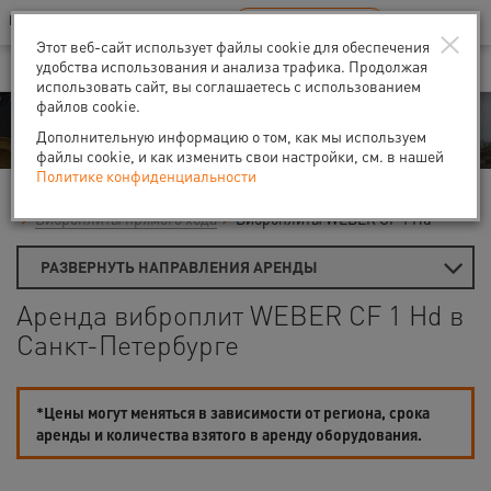
Ваш город:
Санкт-Петербург
RU
EN
×
В Вашем регионе нет наших офисов
ВЫБРАТЬ БЛИЖАЙШИЙ
Этот веб-сайт использует файлы cookie для обеспечения
удобства использования и анализа трафика. Продолжая
использовать сайт, вы соглашаетесь с использованием
файлов cookie.
Аренда
Дополнительную информацию о том, как мы используем
файлы cookie, и как изменить свои настройки, см. в нашей
Политике конфиденциальности
Главная
Виброплиты и вибротрамбовки
Виброплиты прямого хода
Виброплиты WEBER CF 1 Hd
РАЗВЕРНУТЬ НАПРАВЛЕНИЯ АРЕНДЫ
Аренда виброплит WEBER CF 1 Hd в
Санкт-Петербурге
*Цены могут меняться в зависимости от региона, срока
аренды и количества взятого в аренду оборудования.