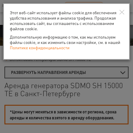
Ваш город:
Санкт-Петербург
RU
EN
×
В Вашем регионе нет наших офисов
ВЫБРАТЬ БЛИЖАЙШИЙ
Этот веб-сайт использует файлы cookie для обеспечения
удобства использования и анализа трафика. Продолжая
использовать сайт, вы соглашаетесь с использованием
файлов cookie.
Аренда
Дополнительную информацию о том, как мы используем
файлы cookie, и как изменить свои настройки, см. в нашей
Политике конфиденциальности
Главная
Аренда генераторов
Бензиновые генераторы
Бензиновые генераторы SDMO SH 15000 ТЕ
РАЗВЕРНУТЬ НАПРАВЛЕНИЯ АРЕНДЫ
Аренда генератора SDMO SH 15000
TE в Санкт-Петербурге
*Цены могут меняться в зависимости от региона, срока
аренды и количества взятого в аренду оборудования.