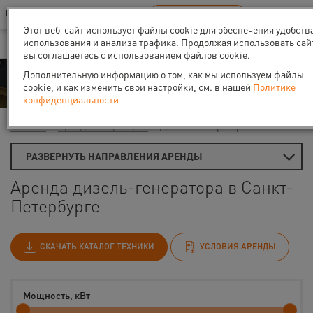
Ваш город:
Санкт-Петербург
RU
EN
В Вашем регионе нет наших офисов
ВЫБРАТЬ БЛИЖАЙШИЙ
Этот веб-сайт использует файлы cookie для обеспечения удобств
использования и анализа трафика. Продолжая использовать сай
вы соглашаетесь с использованием файлов cookie.
Аренда
Дополнительную информацию о том, как мы используем файлы
cookie, и как изменить свои настройки, см. в нашей
Политике
конфиденциальности
Главная
Аренда генераторов
Дизель-генераторы
РАЗВЕРНУТЬ НАПРАВЛЕНИЯ АРЕНДЫ
Аренда дизель-генератора в Санкт-
Петербурге
СКАЧАТЬ КАТАЛОГ ТЕХНИКИ
УСЛОВИЯ АРЕНДЫ
Мощность, кВт