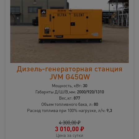
Дизель-генераторная станция
JVM G45QW
Мощность, кВт:
30
Габариты Д/Ш/В,мм:
2000/920/1310
Вес,кг:
877
Объем топливного бака, л:
80
Расход топлива при 100% нагрузке, л/ч:
9,3
4 300,00 ₽
3 010,00
₽
Цена за сутки