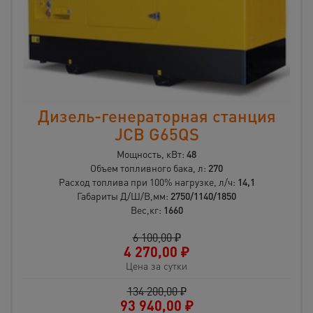
Дизель-генераторная станция
JCB G65QS
Мощность, кВт:
48
Объем топливного бака, л:
270
Расход топлива при 100% нагрузке, л/ч:
14,1
Габариты Д/Ш/В,мм:
2750/1140/1850
Вес,кг:
1660
6 100,00 ₽
4 270,00
₽
Цена за сутки
134 200,00 ₽
93 940,00
₽