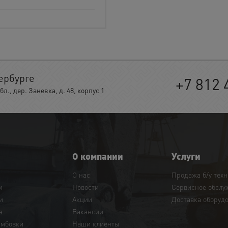
ербурге
+7 812 
, дер. Заневка, д. 48, корпус 1
О компании
Услуги
О нас
Продажа б/у тех
и
Новости
Сервисное обслу
и
Акции
Доставка оборуд
а
Вакансии
амбовки
Наши клиенты