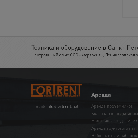
Техника и оборудование в Санкт-Пет
Центральный офис ООО «Фортрент», Ленинградская обл.
Аренда
Аренда подъемников
E-mail: info@fortrent.net
Коленчатые подъемник
Ножничные подъемник
Аренда грунтового катк
Виброплиты и вибротр