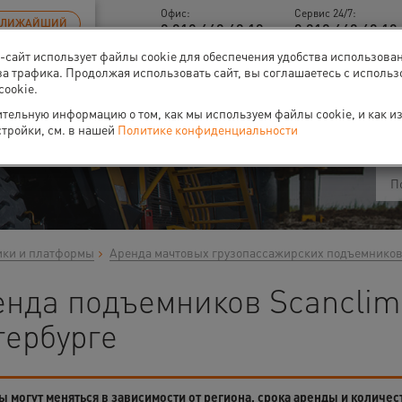
Офис:
Сервис 24/7:
БЛИЖАЙШИЙ
8 812 448 48 18
8 812 448 48 18 
б-сайт использует файлы cookie для обеспечения удобства использова
за трафика. Продолжая использовать сайт, вы соглашаетесь с исполь
cookie.
ти
О нас
Событи
тельную информацию о том, как мы используем файлы cookie, и как и
стройки, см. в нашей
Политике конфиденциальности
ики и платформы
Аренда мачтовых грузопассажирских подъемнико
нда подъемников Scanclimb
тербурге
 могут меняться в зависимости от региона, срока аренды и количес