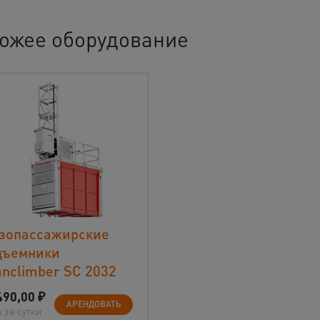
ожее оборудование
узопассажирские
дъемники
nclimber SC 2032
490,00
₽
АРЕНДОВАТЬ
 за сутки