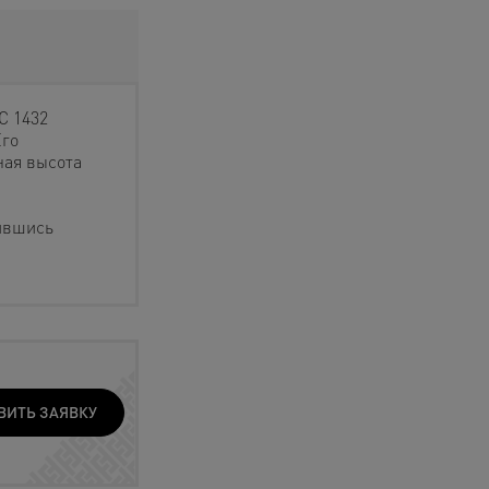
C 1432
Его
ная высота
ившись
ВИТЬ ЗАЯВКУ