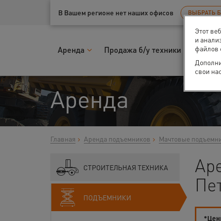
Ваш город:
Санкт-Петербург
В Вашем регионе нет наших офисов
ВЫБРАТЬ 
Этот ве
и анали
файлов 
Аренда
Продажа б/у техники
Запчас
Дополни
свои на
Аренда
Главная
Аренда подъемников
Мачтовые подъемн
Аре
СТРОИТЕЛЬНАЯ ТЕХНИКА
Пе
ПОДЪЕМНИКИ
*Цены