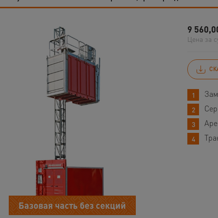
9 560,0
Цена за с
СК
Зам
Сер
Аре
Тра
Базовая часть без секций