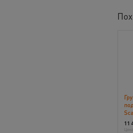
Пох
Гр
по
Sca
11 
Цена