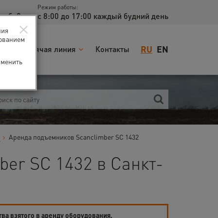
Режим работы:
доб. 2
с 8:00 до 17:00 каждый будний день
×
ния
зованием
RU
EN
я
Горячая линия
Контакты
зменить
в
Аренда подъемников Scanclimber SC 1432
er SC 1432 в Санкт-
тва взятого в аренду оборудования.