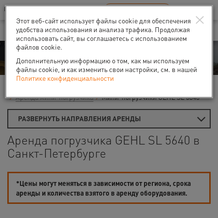
Ваш город:
Санкт-Петербург
RU
EN
×
В Вашем регионе нет наших офисов
ВЫБРАТЬ БЛИЖАЙШИЙ
Этот веб-сайт использует файлы cookie для обеспечения
удобства использования и анализа трафика. Продолжая
использовать сайт, вы соглашаетесь с использованием
файлов cookie.
Аренда
Дополнительную информацию о том, как мы используем
файлы cookie, и как изменить свои настройки, см. в нашей
Политике конфиденциальности
Главная
Аренда строительной техники
Погрузчики
Аренда мини-погрузчика
Мини-погрузчики GEHL SL 5640
РАЗВЕРНУТЬ НАПРАВЛЕНИЯ АРЕНДЫ
Аренда погрузчика GEHL SL 5640 в
Санкт-Петербурге
*Цены могут меняться в зависимости от региона, срока
аренды и количества взятого в аренду оборудования.