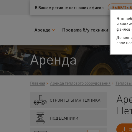
Ваш город:
Санкт-Петербург
В Вашем регионе нет наших офисов
ВЫБРАТЬ 
Этот ве
и анали
файлов 
Аренда
Продажа б/у техники
Запчас
Дополни
свои на
Аренда
Главная
Аренда теплового оборудования
Тепловы
Аре
СТРОИТЕЛЬНАЯ ТЕХНИКА
Пе
ПОДЪЕМНИКИ
С