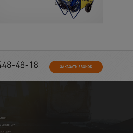
448-48-18
ЗАКАЗАТЬ ЗВОНОК
ники
живание
ования