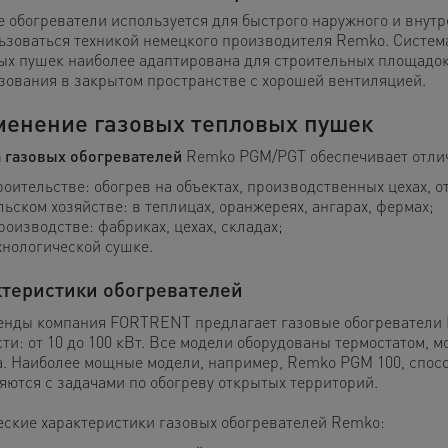
е обогреватели используется для быстрого наружного и внут
ьзоваться техникой немецкого производителя Remko. Система
ых пушек наиболее адаптирована для строительных площадок,
зования в закрытом пространстве с хорошей вентиляцией.
енение газовых тепловых пушек
 газовых обогревателей
Remko PGM/PGT обеспечивает отлич
роительстве: обогрев на объектах, производственных цехах, 
льском хозяйстве: в теплицах, оранжереях, ангарах, фермах;
роизводстве: фабриках, цехах, складах;
хнологической сушке.
теристики обогревателей
енды компания FORTRENT предлагает газовые обогреватели 
ти: от 10 до 100 кВт. Все модели оборудованы термостатом, м
а. Наиболее мощные модели, например, Remko PGM 100, спосо
яются с задачами по обогреву открытых территорий.
еские характеристики газовых обогревателей Remko: