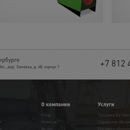
ербурге
+7 812 
, дер. Заневка, д. 48, корпус 1
О компании
Услуги
О нас
Продажа б/у тех
и
Новости
Сервисное обслу
и
Акции
Доставка оборуд