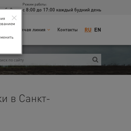
Режим работы:
доб. 2
с 8:00 до 17:00 каждый будний день
×
ния
зованием
RU
EN
я
Горячая линия
Контакты
зменить
и в Санкт-