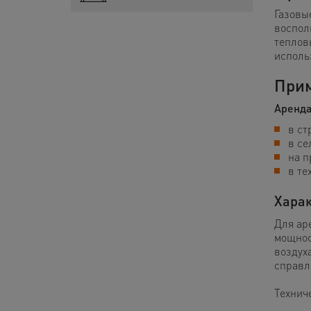
Газовы
воспол
теплов
исполь
Прим
Аренда
в ст
в се
на п
в те
Харак
Для ар
мощнос
воздух
справл
Технич