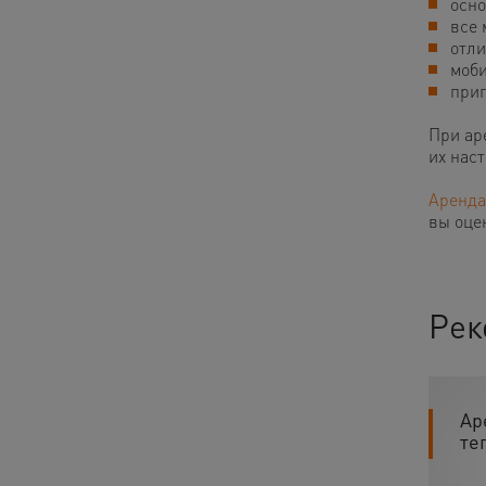
осно
все 
отли
моби
приг
При ар
их нас
Аренда
вы оце
Рек
Ар
те