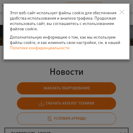
Ваш город:
Санкт-Петербург
RU
EN
×
В Вашем регионе нет наших офисов
ВЫБРАТЬ БЛИЖАЙШИЙ
Этот веб-сайт использует файлы cookie для обеспечения
удобства использования и анализа трафика. Продолжая
использовать сайт, вы соглашаетесь с использованием
файлов cookie.
События
Дополнительную информацию о том, как мы используем
файлы cookie, и как изменить свои настройки, см. в нашей
Политике конфиденциальности
Главная
События
Новости
Новости
ЗАКАЗАТЬ ОБОРУДОВАНИЕ
СКАЧАТЬ КАТАЛОГ ТЕХНИКИ
УСЛОВИЯ АРЕНДЫ