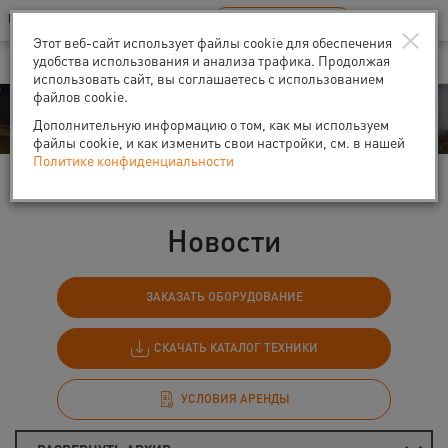
Ваш город:
Санкт-Петербург
RU
EN
×
В Вашем регионе нет наших офисов
ВЫБРАТЬ БЛИЖАЙШИЙ
Этот веб-сайт использует файлы cookie для обеспечения
удобства использования и анализа трафика. Продолжая
использовать сайт, вы соглашаетесь с использованием
файлов cookie.
События
Дополнительную информацию о том, как мы используем
файлы cookie, и как изменить свои настройки, см. в нашей
Политике конфиденциальности
Главная
События
Новости
Новости
ЗАКАЗАТЬ ОБОРУДОВАНИЕ
СКАЧАТЬ КАТАЛОГ ТЕХНИКИ
УСЛОВИЯ АРЕНДЫ