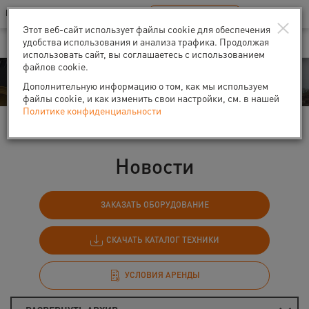
Ваш город:
Санкт-Петербург
RU
EN
×
В Вашем регионе нет наших офисов
ВЫБРАТЬ БЛИЖАЙШИЙ
Этот веб-сайт использует файлы cookie для обеспечения
удобства использования и анализа трафика. Продолжая
использовать сайт, вы соглашаетесь с использованием
файлов cookie.
События
Дополнительную информацию о том, как мы используем
файлы cookie, и как изменить свои настройки, см. в нашей
Политике конфиденциальности
Главная
События
Новости
Новости
ЗАКАЗАТЬ ОБОРУДОВАНИЕ
СКАЧАТЬ КАТАЛОГ ТЕХНИКИ
УСЛОВИЯ АРЕНДЫ