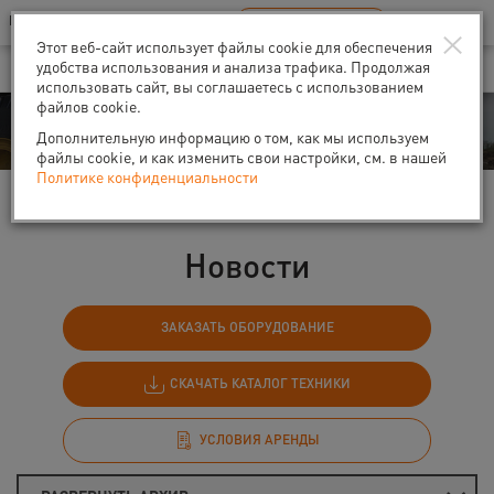
Ваш город:
Санкт-Петербург
RU
EN
×
В Вашем регионе нет наших офисов
ВЫБРАТЬ БЛИЖАЙШИЙ
Этот веб-сайт использует файлы cookie для обеспечения
удобства использования и анализа трафика. Продолжая
использовать сайт, вы соглашаетесь с использованием
файлов cookie.
События
Дополнительную информацию о том, как мы используем
файлы cookie, и как изменить свои настройки, см. в нашей
Политике конфиденциальности
Главная
События
Новости
Новости
ЗАКАЗАТЬ ОБОРУДОВАНИЕ
СКАЧАТЬ КАТАЛОГ ТЕХНИКИ
УСЛОВИЯ АРЕНДЫ