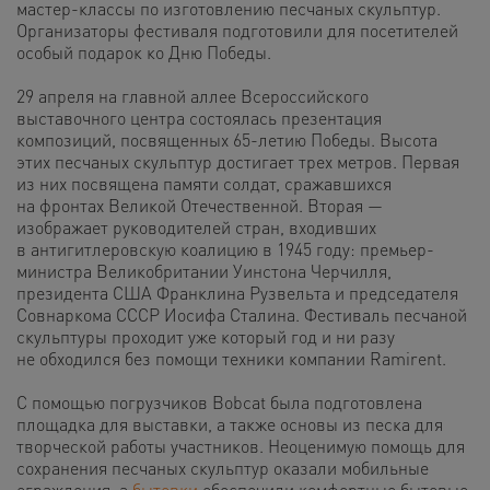
мастер-классы по изготовлению песчаных скульптур.
Организаторы фестиваля подготовили для посетителей
особый подарок ко Дню Победы.
29 апреля на главной аллее Всероссийского
выставочного центра состоялась презентация
композиций, посвященных 65-летию Победы. Высота
этих песчаных скульптур достигает трех метров. Первая
из них посвящена памяти солдат, сражавшихся
на фронтах Великой Отечественной. Вторая —
изображает руководителей стран, входивших
в антигитлеровскую коалицию в 1945 году: премьер-
министра Великобритании Уинстона Черчилля,
президента США Франклина Рузвельта и председателя
Совнаркома СССР Иосифа Сталина. Фестиваль песчаной
скульптуры проходит уже который год и ни разу
не обходился без помощи техники компании Ramirent.
С помощью погрузчиков
Bobcat
была подготовлена
площадка для выставки, а также основы из песка для
творческой работы участников.
Неоценимую помощь для
сохранения песчаных скульптур оказали мобильные
ограждения, а
бытовки
обеспечили комфортные бытовые