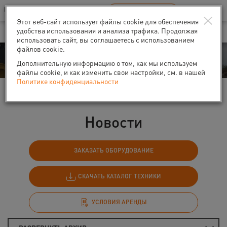
Ваш город:
Санкт-Петербург
RU
EN
×
В Вашем регионе нет наших офисов
ВЫБРАТЬ БЛИЖАЙШИЙ
Этот веб-сайт использует файлы cookie для обеспечения
удобства использования и анализа трафика. Продолжая
использовать сайт, вы соглашаетесь с использованием
файлов cookie.
События
Дополнительную информацию о том, как мы используем
файлы cookie, и как изменить свои настройки, см. в нашей
Политике конфиденциальности
Главная
События
Новости
Новости
ЗАКАЗАТЬ ОБОРУДОВАНИЕ
СКАЧАТЬ КАТАЛОГ ТЕХНИКИ
УСЛОВИЯ АРЕНДЫ