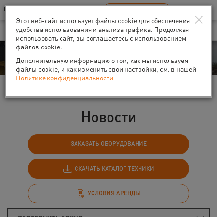
Ваш город:
Санкт-Петербург
RU
EN
×
В Вашем регионе нет наших офисов
ВЫБРАТЬ БЛИЖАЙШИЙ
Этот веб-сайт использует файлы cookie для обеспечения
удобства использования и анализа трафика. Продолжая
использовать сайт, вы соглашаетесь с использованием
файлов cookie.
События
Дополнительную информацию о том, как мы используем
файлы cookie, и как изменить свои настройки, см. в нашей
Политике конфиденциальности
Главная
События
Новости
Новости
ЗАКАЗАТЬ ОБОРУДОВАНИЕ
СКАЧАТЬ КАТАЛОГ ТЕХНИКИ
УСЛОВИЯ АРЕНДЫ