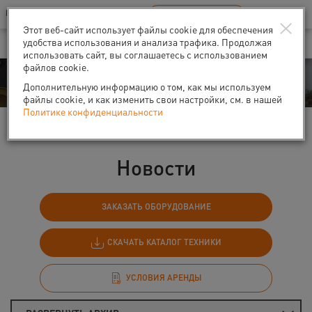
Ваш город:
Санкт-Петербург
RU
EN
×
В Вашем регионе нет наших офисов
ВЫБРАТЬ БЛИЖАЙШИЙ
Этот веб-сайт использует файлы cookie для обеспечения
удобства использования и анализа трафика. Продолжая
использовать сайт, вы соглашаетесь с использованием
файлов cookie.
События
Дополнительную информацию о том, как мы используем
файлы cookie, и как изменить свои настройки, см. в нашей
Политике конфиденциальности
Главная
События
Новости
Новости
ЗАКАЗАТЬ ОБОРУДОВАНИЕ
СКАЧАТЬ КАТАЛОГ ТЕХНИКИ
УСЛОВИЯ АРЕНДЫ