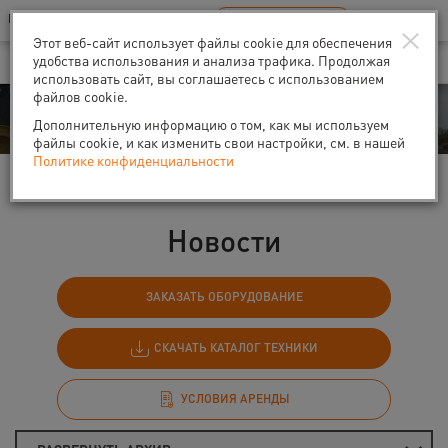
Ваш город:
Санкт-Петербург
RU
EN
×
В Вашем регионе нет наших офисов
ВЫБРАТЬ БЛИЖАЙШИЙ
Этот веб-сайт использует файлы cookie для обеспечения
удобства использования и анализа трафика. Продолжая
использовать сайт, вы соглашаетесь с использованием
файлов cookie.
События
Дополнительную информацию о том, как мы используем
файлы cookie, и как изменить свои настройки, см. в нашей
Политике конфиденциальности
Главная
События
Новости
Новости
ЗАКАЗАТЬ ОБОРУДОВАНИЕ
СКАЧАТЬ КАТАЛОГ ТЕХНИКИ
УСЛОВИЯ АРЕНДЫ