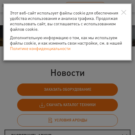
Ваш город:
Санкт-Петербург
RU
EN
×
В Вашем регионе нет наших офисов
ВЫБРАТЬ БЛИЖАЙШИЙ
Этот веб-сайт использует файлы cookie для обеспечения
удобства использования и анализа трафика. Продолжая
использовать сайт, вы соглашаетесь с использованием
файлов cookie.
События
Дополнительную информацию о том, как мы используем
файлы cookie, и как изменить свои настройки, см. в нашей
Политике конфиденциальности
Главная
События
Новости
Новости
ЗАКАЗАТЬ ОБОРУДОВАНИЕ
СКАЧАТЬ КАТАЛОГ ТЕХНИКИ
УСЛОВИЯ АРЕНДЫ