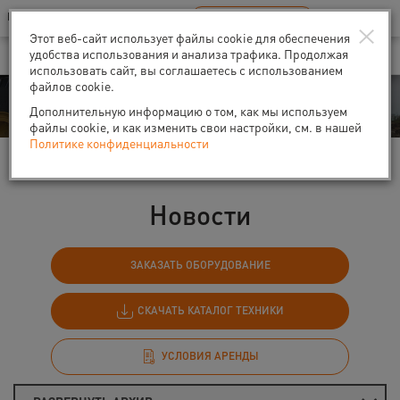
Ваш город:
Санкт-Петербург
RU
EN
×
В Вашем регионе нет наших офисов
ВЫБРАТЬ БЛИЖАЙШИЙ
Этот веб-сайт использует файлы cookie для обеспечения
удобства использования и анализа трафика. Продолжая
использовать сайт, вы соглашаетесь с использованием
файлов cookie.
События
Дополнительную информацию о том, как мы используем
файлы cookie, и как изменить свои настройки, см. в нашей
Политике конфиденциальности
Главная
События
Новости
Новости
ЗАКАЗАТЬ ОБОРУДОВАНИЕ
СКАЧАТЬ КАТАЛОГ ТЕХНИКИ
УСЛОВИЯ АРЕНДЫ