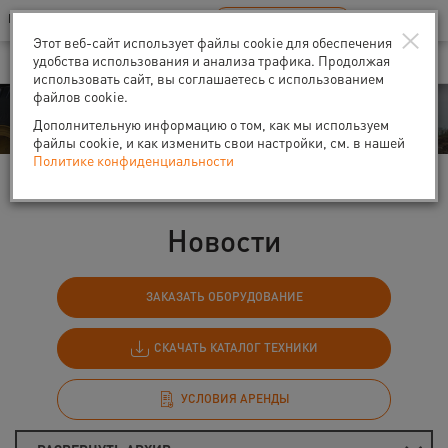
Ваш город:
Санкт-Петербург
RU
EN
×
В Вашем регионе нет наших офисов
ВЫБРАТЬ БЛИЖАЙШИЙ
Этот веб-сайт использует файлы cookie для обеспечения
удобства использования и анализа трафика. Продолжая
использовать сайт, вы соглашаетесь с использованием
файлов cookie.
События
Дополнительную информацию о том, как мы используем
файлы cookie, и как изменить свои настройки, см. в нашей
Политике конфиденциальности
Главная
События
Новости
Новости
ЗАКАЗАТЬ ОБОРУДОВАНИЕ
СКАЧАТЬ КАТАЛОГ ТЕХНИКИ
УСЛОВИЯ АРЕНДЫ