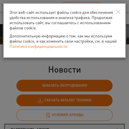
Ваш город:
Санкт-Петербург
RU
EN
×
В Вашем регионе нет наших офисов
ВЫБРАТЬ БЛИЖАЙШИЙ
Этот веб-сайт использует файлы cookie для обеспечения
удобства использования и анализа трафика. Продолжая
использовать сайт, вы соглашаетесь с использованием
файлов cookie.
События
Дополнительную информацию о том, как мы используем
файлы cookie, и как изменить свои настройки, см. в нашей
Политике конфиденциальности
Главная
События
Новости
Новости
ЗАКАЗАТЬ ОБОРУДОВАНИЕ
СКАЧАТЬ КАТАЛОГ ТЕХНИКИ
УСЛОВИЯ АРЕНДЫ