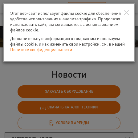
Ваш город:
Санкт-Петербург
RU
EN
×
В Вашем регионе нет наших офисов
ВЫБРАТЬ БЛИЖАЙШИЙ
Этот веб-сайт использует файлы cookie для обеспечения
удобства использования и анализа трафика. Продолжая
использовать сайт, вы соглашаетесь с использованием
файлов cookie.
События
Дополнительную информацию о том, как мы используем
файлы cookie, и как изменить свои настройки, см. в нашей
Политике конфиденциальности
Главная
События
Новости
Новости
ЗАКАЗАТЬ ОБОРУДОВАНИЕ
СКАЧАТЬ КАТАЛОГ ТЕХНИКИ
УСЛОВИЯ АРЕНДЫ