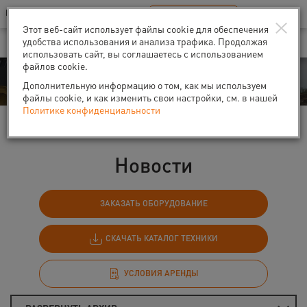
Ваш город:
Санкт-Петербург
RU
EN
×
В Вашем регионе нет наших офисов
ВЫБРАТЬ БЛИЖАЙШИЙ
Этот веб-сайт использует файлы cookie для обеспечения
удобства использования и анализа трафика. Продолжая
использовать сайт, вы соглашаетесь с использованием
файлов cookie.
События
Дополнительную информацию о том, как мы используем
файлы cookie, и как изменить свои настройки, см. в нашей
Политике конфиденциальности
Главная
События
Новости
Новости
ЗАКАЗАТЬ ОБОРУДОВАНИЕ
СКАЧАТЬ КАТАЛОГ ТЕХНИКИ
УСЛОВИЯ АРЕНДЫ