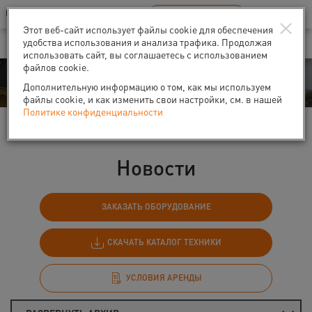
Ваш город:
Санкт-Петербург
RU
EN
×
В Вашем регионе нет наших офисов
ВЫБРАТЬ БЛИЖАЙШИЙ
Этот веб-сайт использует файлы cookie для обеспечения
удобства использования и анализа трафика. Продолжая
использовать сайт, вы соглашаетесь с использованием
файлов cookie.
События
Дополнительную информацию о том, как мы используем
файлы cookie, и как изменить свои настройки, см. в нашей
Политике конфиденциальности
Главная
События
Новости
Новости
ЗАКАЗАТЬ ОБОРУДОВАНИЕ
СКАЧАТЬ КАТАЛОГ ТЕХНИКИ
УСЛОВИЯ АРЕНДЫ