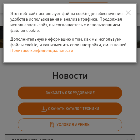
Ваш город:
Санкт-Петербург
RU
EN
×
В Вашем регионе нет наших офисов
ВЫБРАТЬ БЛИЖАЙШИЙ
Этот веб-сайт использует файлы cookie для обеспечения
удобства использования и анализа трафика. Продолжая
использовать сайт, вы соглашаетесь с использованием
файлов cookie.
События
Дополнительную информацию о том, как мы используем
файлы cookie, и как изменить свои настройки, см. в нашей
Политике конфиденциальности
Главная
События
Новости
Новости
ЗАКАЗАТЬ ОБОРУДОВАНИЕ
СКАЧАТЬ КАТАЛОГ ТЕХНИКИ
УСЛОВИЯ АРЕНДЫ