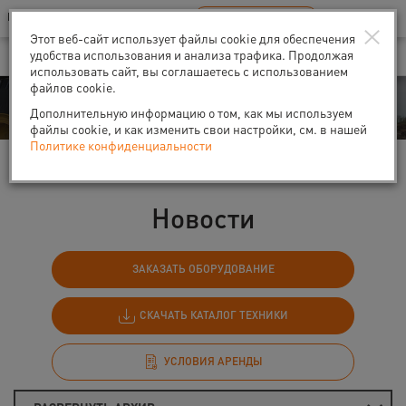
Ваш город:
Санкт-Петербург
RU
EN
×
В Вашем регионе нет наших офисов
ВЫБРАТЬ БЛИЖАЙШИЙ
Этот веб-сайт использует файлы cookie для обеспечения
удобства использования и анализа трафика. Продолжая
использовать сайт, вы соглашаетесь с использованием
файлов cookie.
События
Дополнительную информацию о том, как мы используем
файлы cookie, и как изменить свои настройки, см. в нашей
Политике конфиденциальности
Главная
События
Новости
Новости
ЗАКАЗАТЬ ОБОРУДОВАНИЕ
СКАЧАТЬ КАТАЛОГ ТЕХНИКИ
УСЛОВИЯ АРЕНДЫ