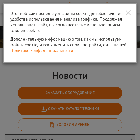
Ваш город:
Санкт-Петербург
RU
EN
×
В Вашем регионе нет наших офисов
ВЫБРАТЬ БЛИЖАЙШИЙ
Этот веб-сайт использует файлы cookie для обеспечения
удобства использования и анализа трафика. Продолжая
использовать сайт, вы соглашаетесь с использованием
файлов cookie.
События
Дополнительную информацию о том, как мы используем
файлы cookie, и как изменить свои настройки, см. в нашей
Политике конфиденциальности
Главная
События
Новости
Новости
ЗАКАЗАТЬ ОБОРУДОВАНИЕ
СКАЧАТЬ КАТАЛОГ ТЕХНИКИ
УСЛОВИЯ АРЕНДЫ