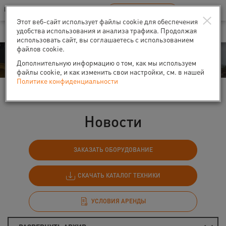
Ваш город:
Санкт-Петербург
RU
EN
×
В Вашем регионе нет наших офисов
ВЫБРАТЬ БЛИЖАЙШИЙ
Этот веб-сайт использует файлы cookie для обеспечения
удобства использования и анализа трафика. Продолжая
использовать сайт, вы соглашаетесь с использованием
файлов cookie.
События
Дополнительную информацию о том, как мы используем
файлы cookie, и как изменить свои настройки, см. в нашей
Политике конфиденциальности
Главная
События
Новости
Новости
ЗАКАЗАТЬ ОБОРУДОВАНИЕ
СКАЧАТЬ КАТАЛОГ ТЕХНИКИ
УСЛОВИЯ АРЕНДЫ