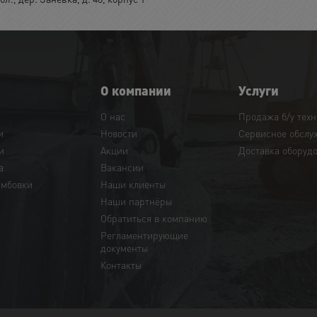
О компании
Услуги
О нас
Продажа б/у тех
и
Новости
Сервисное обслу
и
Акции
Доставка оборуд
а
Вакансии
амбовки
Наши клиенты
Наши партнёры
Обратиться в компанию
Регламентирующие
документы
Контакты