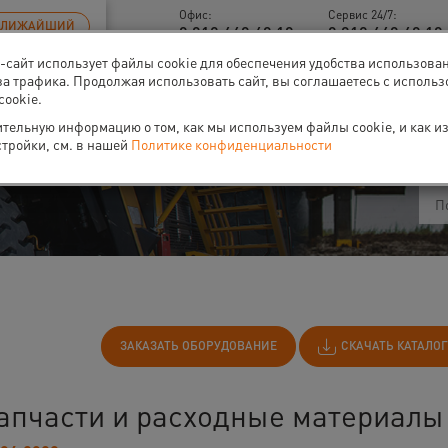
Офис:
Сервис 24/7:
БЛИЖАЙШИЙ
8 812 448 48 18
8 812 448 48 18 
б-сайт использует файлы cookie для обеспечения удобства использова
за трафика. Продолжая использовать сайт, вы соглашаетесь с исполь
cookie.
ти
О нас
Событи
тельную информацию о том, как мы используем файлы cookie, и как и
стройки, см. в нашей
Политике конфиденциальности
ЗАКАЗАТЬ ОБОРУДОВАНИЕ
СКАЧАТЬ КАТАЛОГ
апчасти и расходные материалы