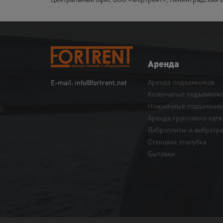
Аренда
Аренда подъемников
E-mail: info@fortrent.net
Коленчатые подъемник
Ножничные подъемник
Аренда грунтового катк
Виброплиты и вибротр
Cтеновая опалубка
Бытовки