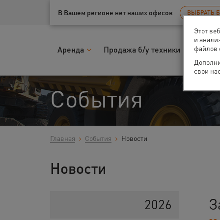
Ваш город:
Санкт-Петербург
В Вашем регионе нет наших офисов
ВЫБРАТЬ 
Этот ве
и анали
файлов 
Аренда
Продажа б/у техники
Запчас
Дополни
свои на
События
Главная
События
Новости
Новости
З
2026