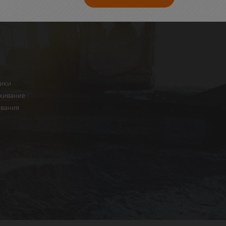
ники
живание
ования