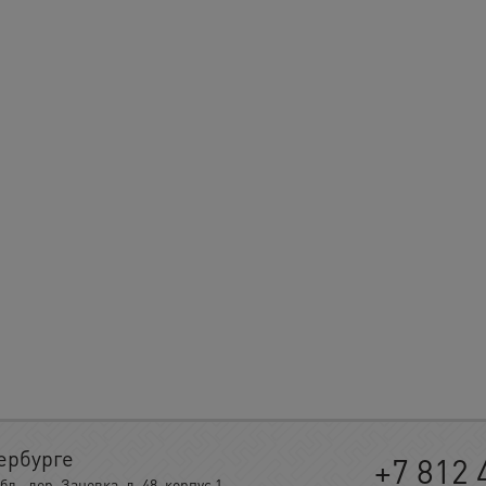
ербурге
+7 812 
, дер. Заневка, д. 48, корпус 1