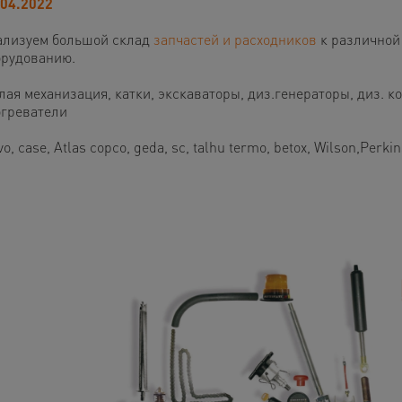
.04.2022
ализуем большой склад
запчастей и расходников
к различной 
орудованию.
ая механизация, катки, экскаваторы, диз.генераторы, диз. 
огреватели
vo, case, Atlas copco, geda, sc, talhu termo, betox, Wilson,Perkin