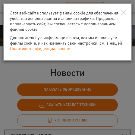
Ваш город:
Санкт-Петербург
RU
EN
×
В Вашем регионе нет наших офисов
ВЫБРАТЬ БЛИЖАЙШИЙ
Этот веб-сайт использует файлы cookie для обеспечения
удобства использования и анализа трафика. Продолжая
использовать сайт, вы соглашаетесь с использованием
файлов cookie.
События
Дополнительную информацию о том, как мы используем
файлы cookie, и как изменить свои настройки, см. в нашей
Политике конфиденциальности
Главная
События
Новости
Новости
ЗАКАЗАТЬ ОБОРУДОВАНИЕ
СКАЧАТЬ КАТАЛОГ ТЕХНИКИ
УСЛОВИЯ АРЕНДЫ