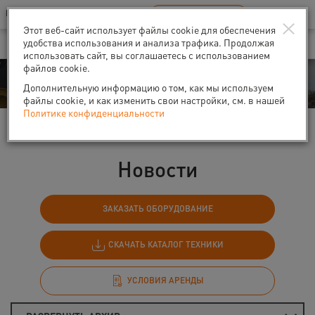
Ваш город:
Санкт-Петербург
RU
EN
×
В Вашем регионе нет наших офисов
ВЫБРАТЬ БЛИЖАЙШИЙ
Этот веб-сайт использует файлы cookie для обеспечения
удобства использования и анализа трафика. Продолжая
использовать сайт, вы соглашаетесь с использованием
файлов cookie.
События
Дополнительную информацию о том, как мы используем
файлы cookie, и как изменить свои настройки, см. в нашей
Политике конфиденциальности
Главная
События
Новости
Новости
ЗАКАЗАТЬ ОБОРУДОВАНИЕ
СКАЧАТЬ КАТАЛОГ ТЕХНИКИ
УСЛОВИЯ АРЕНДЫ