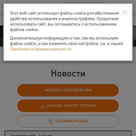
Ваш город:
Санкт-Петербург
RU
EN
×
В Вашем регионе нет наших офисов
ВЫБРАТЬ БЛИЖАЙШИЙ
Этот веб-сайт использует файлы cookie для обеспечения
удобства использования и анализа трафика. Продолжая
использовать сайт, вы соглашаетесь с использованием
файлов cookie.
События
Дополнительную информацию о том, как мы используем
файлы cookie, и как изменить свои настройки, см. в нашей
Политике конфиденциальности
Главная
События
Новости
Новости
ЗАКАЗАТЬ ОБОРУДОВАНИЕ
СКАЧАТЬ КАТАЛОГ ТЕХНИКИ
УСЛОВИЯ АРЕНДЫ