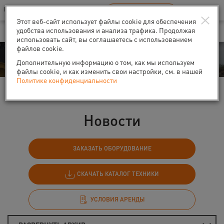
Ваш город:
Санкт-Петербург
RU
EN
×
В Вашем регионе нет наших офисов
ВЫБРАТЬ БЛИЖАЙШИЙ
Этот веб-сайт использует файлы cookie для обеспечения
удобства использования и анализа трафика. Продолжая
использовать сайт, вы соглашаетесь с использованием
файлов cookie.
События
Дополнительную информацию о том, как мы используем
файлы cookie, и как изменить свои настройки, см. в нашей
Политике конфиденциальности
Главная
События
Новости
Новости
ЗАКАЗАТЬ ОБОРУДОВАНИЕ
СКАЧАТЬ КАТАЛОГ ТЕХНИКИ
УСЛОВИЯ АРЕНДЫ